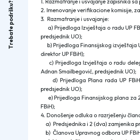
1. Razmatranje i usvajanje zapisnika sa
?
u
k
2. Imenovanje verifikacione komisije, za
š
r
d
3. Razmatranje i usvajanje:
o
p
a) Prijedloga Izvještaja o radu UP FBi
e
t
a
predsjednik UO);
b
e
b) Prijedloga Finansijskog izvještaja U
r
T
direktor UP FBiH);
c) Prijedloga Izvještaja o radu delegac
Adnan Smailbegović, predsjednik UO);
d) Prijedloga Plana rada UP FBiH za
predsjednik UO);
e) Prijedloga Finansijskog plana za 20
FBiH);
4. Donošenje odluka o razrješenju čla
a) Predsjednika i 2 (dva) zamjenika pr
b) Članova Upravnog odbora UP FBiH