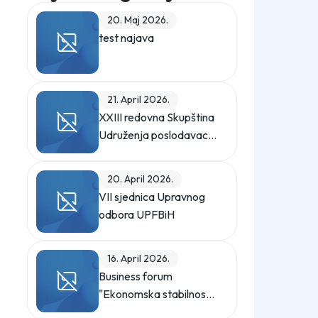
20. Maj 2026.
test najava
21. April 2026.
XXIII redovna Skupština
Udruženja poslodavaca
u FBiH
20. April 2026.
VII sjednica Upravnog
odbora UPFBiH
16. April 2026.
Business forum
"Ekonomska stabilnost i
partnerstvo: Bosna i