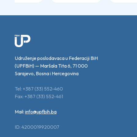
Udruženje poslodavaca u Federaciji BiH
(UPFBiH) — Maršala Tita 6, 71 000
Sarajevo, Bosna i Hercegovina
Tel: +387 (33) 552-460
Fax: +387 (33) 552-461
Mail:
info@upfbih.ba
ID: 4200019920007