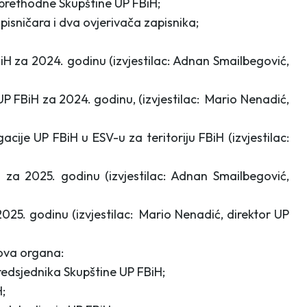
 prethodne Skupštine UP FBiH;
pisničara i dva ovjerivača zapisnika;
H za 2024. godinu (izvjestilac: Adnan Smailbegović,
P FBiH za 2024. godinu, (izvjestilac: Mario Nenadić,
ije UP FBiH u ESV-u za teritoriju FBiH (izvjestilac:
 2025. godinu (izvjestilac: Adnan Smailbegović,
25. godinu (izvjestilac: Mario Nenadić, direktor UP
nova organa:
edsjednika Skupštine UP FBiH;
;