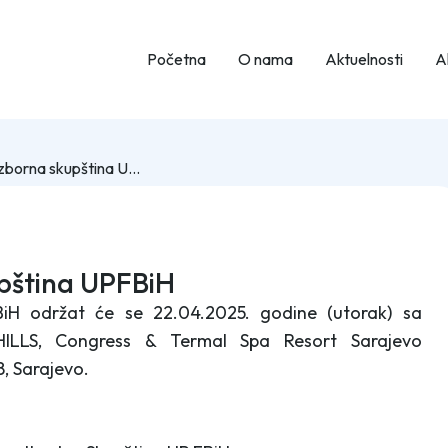
Početna
O nama
Aktuelnosti
Ak
XXII redovna izborna skupština UPFBiH
upština UPFBiH
BiH održat će se 22.04.2025. godine (utorak) sa
ILLS, Congress & Termal Spa Resort Sarajevo
, Sarajevo.