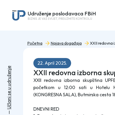
Udruženje poslodavaca FBiH
BIZNIS JE VAŠ SVIJET, PREUZMITE KONTROLU
Početna
Najava događaja
22. April 2025.
e
XXII redovna izborna sk
j
n
e
ž
u
XXII redovna izborna skupština UPF
r
d
u
početkom u 12:00 sati u Hotelu H
u
e
(KONGRESNA SALA), Butmirska cesta 18
s
i
n
a
l
č
DNEVNI RED
U
—