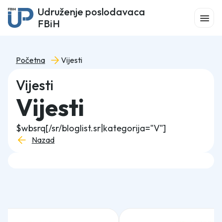
Udruženje poslodavaca
FBiH
Početna
Vijesti
Vijesti
Vijesti
$wbsrq[/sr/bloglist.sr|kategorija="V"]
Nazad