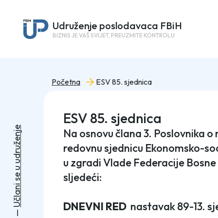
Udruženje poslodavaca FBiH
BIZNIS JE VAŠ SVIJET, PREUZMITE KONTROLU
Početna
ESV 85. sjednica
ESV 85. sjednica
e
Na osnovu člana 3. Poslovnika o 
j
n
e
ž
redovnu sjednicu Ekonomsko-socij
u
r
d
u zgradi Vlade Federacije Bosne 
u
u
sljedeći:
e
s
i
n
a
l
č
DNEVNI RED
nastavak 89-13. sj
U
—