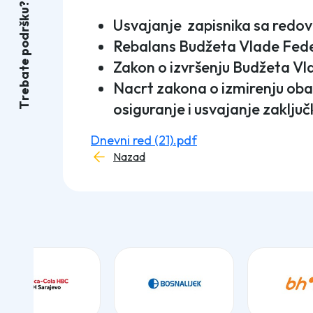
?
u
k
Usvajanje zapisnika sa redov
š
r
d
Rebalans Budžeta Vlade Feder
o
p
Zakon o izvršenju Budžeta Vla
e
t
a
Nacrt zakona o izmirenju oba
b
e
r
osiguranje i usvajanje zaključ
T
Dnevni red (21).pdf
Nazad