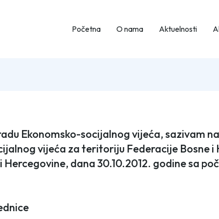
Početna
O nama
Aktuelnosti
Ak
radu Ekonomsko-socijalnog vijeća, sazivam nas
alnog vijeća za teritoriju Federacije Bosne i 
i Hercegovine, dana 30.10.2012. godine sa poč
ednice