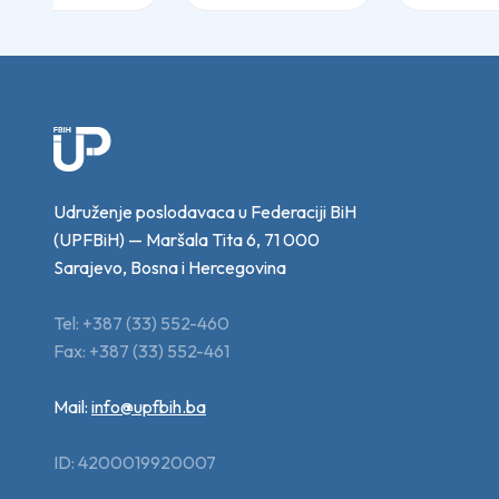
Udruženje poslodavaca u Federaciji BiH
(UPFBiH) — Maršala Tita 6, 71 000
Sarajevo, Bosna i Hercegovina
Tel: +387 (33) 552-460
Fax: +387 (33) 552-461
Mail:
info@upfbih.ba
ID: 4200019920007