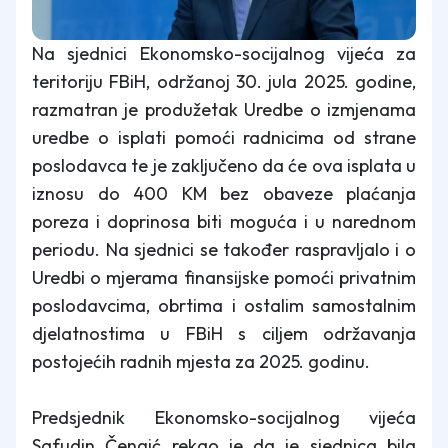
Na sjednici Ekonomsko-socijalnog vijeća za
teritoriju FBiH, održanoj 30. jula 2025. godine,
razmatran je produžetak Uredbe o izmjenama
uredbe o isplati pomoći radnicima od strane
poslodavca te je zaključeno da će ova isplata u
iznosu do 400 KM bez obaveze plaćanja
poreza i doprinosa biti moguća i u narednom
periodu. Na sjednici se također raspravljalo i o
Uredbi o mjerama finansijske pomoći privatnim
poslodavcima, obrtima i ostalim samostalnim
djelatnostima u FBiH s ciljem održavanja
postojećih radnih mjesta za 2025. godinu.
Predsjednik Ekonomsko-socijalnog vijeća
Safudin Čengić rekao je da je sjednica bila